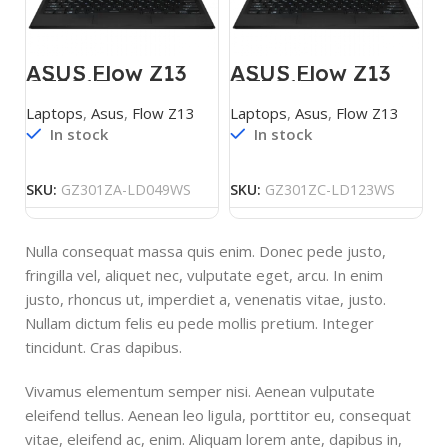
ASUS Flow Z13
ASUS Flow Z13
GZ301ZA-
GZ301ZC-
LD049WS
LD123WS
Laptops
,
Asus
,
Flow Z13
Laptops
,
Asus
,
Flow Z13
In stock
In stock
SKU:
GZ301ZA-LD049WS
SKU:
GZ301ZC-LD123WS
Nulla consequat massa quis enim. Donec pede justo,
fringilla vel, aliquet nec, vulputate eget, arcu. In enim
justo, rhoncus ut, imperdiet a, venenatis vitae, justo.
Nullam dictum felis eu pede mollis pretium. Integer
tincidunt. Cras dapibus.
Vivamus elementum semper nisi. Aenean vulputate
eleifend tellus. Aenean leo ligula, porttitor eu, consequat
vitae, eleifend ac, enim. Aliquam lorem ante, dapibus in,