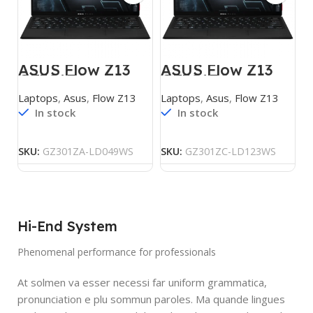
ASUS Flow Z13
ASUS Flow Z13
GZ301ZA-
GZ301ZC-
LD049WS
LD123WS
Laptops
,
Asus
,
Flow Z13
Laptops
,
Asus
,
Flow Z13
In stock
In stock
SKU:
GZ301ZA-LD049WS
SKU:
GZ301ZC-LD123WS
Hi-End System
Phenomenal performance for professionals
At solmen va esser necessi far uniform grammatica,
pronunciation e plu sommun paroles. Ma quande lingues