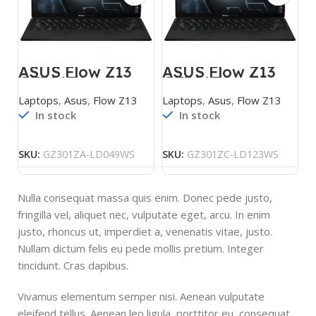
ASUS Flow Z13
ASUS Flow Z13
GZ301ZA-
GZ301ZC-
LD049WS
LD123WS
Laptops
,
Asus
,
Flow Z13
Laptops
,
Asus
,
Flow Z13
In stock
In stock
SKU:
GZ301ZA-LD049WS
SKU:
GZ301ZC-LD123WS
Nulla consequat massa quis enim. Donec pede justo,
fringilla vel, aliquet nec, vulputate eget, arcu. In enim
justo, rhoncus ut, imperdiet a, venenatis vitae, justo.
Nullam dictum felis eu pede mollis pretium. Integer
tincidunt. Cras dapibus.
Vivamus elementum semper nisi. Aenean vulputate
eleifend tellus. Aenean leo ligula, porttitor eu, consequat